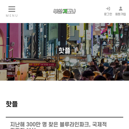
로그인
회원가입
M E N U
핫플
핫플
지난해 300만 명 찾은 블루라인파크, 국제적