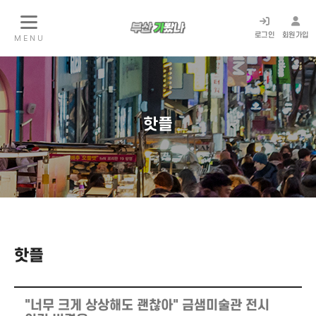
로그인
회원가입
M E N U
핫플
핫플
"너무 크게 상상해도 괜찮아" 금샘미술관 전시