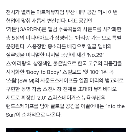
전시가 열리는 아르떼뮤지엄 부산 내부 공간 역시 이번
협업에 맞춰 새롭게 변신한다. 대표 공간인
‘가든’(
GARDEN
)은 앨범 수록곡들의 사운드를 시각화한
총 5점의 미디어아트가 상영되는 ‘아리랑 가든’으로 특별
운영된다. △웅장한 종소리를 배경으로 일곱 멤버의
실루엣을 미니멀한 디지털 공간에 새긴 ‘
No.29’
△‘아리랑’의 상징색인 붉은빛으로 한국 고유의 리듬감을
시각화한 ‘
Body
to
Body’
△빌보드 ‘핫 100’ 1위 곡
‘스윔’(
SWIM
)의 사운드스케이프를 일곱 마리의 범고래로
구현한 동명 작품 △전시장 전체를 초대형 뮤직비디오
세트로 확장한 ‘2.0’ △라스베이거스·뉴욕·부산의
랜드스케이프를 담아 글로벌 공감을 이끌어내는 ‘
Into
the
Sun’
이 순차적으로 나온다.