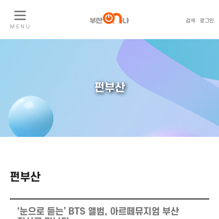
검색
로그인
M E N U
펀부산
펀부산
‘눈으로 듣는’ BTS 앨범, 아르떼뮤지엄 부산