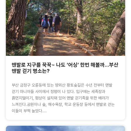
맨발로 지구를 꾹꾹~ 나도 ‘어싱’ 한번 해볼까…부산
맨발 걷기 명소는?
부산 금정구 오륜동에 있는 땅뫼산 황토숲길은 수년 전부터 맨발
걷기 마니아들 사이에서 정평이 나 있다. 입구에는 세족장과
흙먼지떨이기, 평상이 설치돼 있어 맨발 걷기족을 위한 배려가
느껴진다.공원이나 숲, 해수욕장, 학교 운동장 등에서 맨발로 걷는
이들이 부쩍 늘었다....