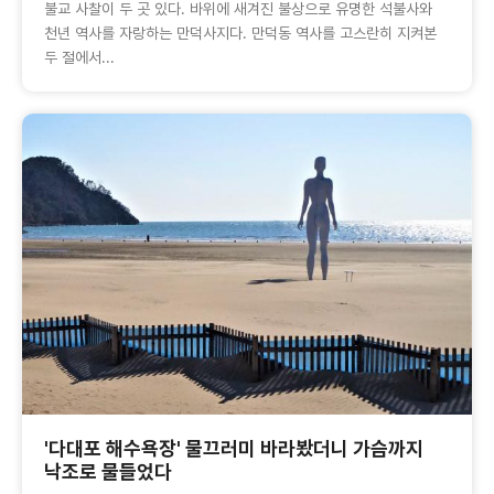
불교 사찰이 두 곳 있다. 바위에 새겨진 불상으로 유명한 석불사와
천년 역사를 자랑하는 만덕사지다. 만덕동 역사를 고스란히 지켜본
두 절에서...
'다대포 해수욕장' 물끄러미 바라봤더니 가슴까지
낙조로 물들었다