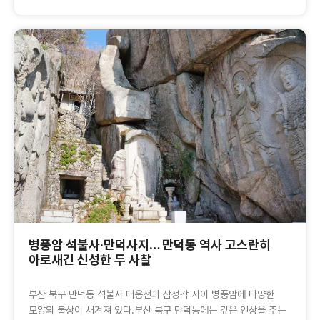
병풍암 석불사·만덕사지… 만덕동 역사 고스란히
아로새긴 신성한 두 사찰
부산 북구 만덕동 석불사 대웅전과 삼성각 사이 병풍암에 다양한
모양의 불상이 새겨져 있다.부산 북구 만덕동에는 깊은 인상을 주는