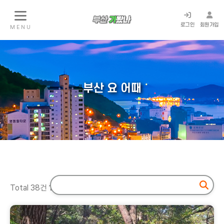
로그인
회원가입
M E N U
부산 요 어때
Total 38건
1
페이지