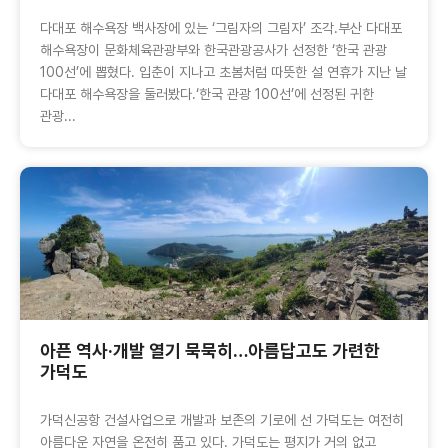
다대포 해수욕장 백사장에 있는 ‘그림자의 그림자’ 조각.부산 다대포
해수욕장이 문화체육관광부와 한국관광공사가 선정한 ‘한국 관광
100선’에 뽑혔다. 입춘이 지나고 초봄처럼 따뜻한 설 연휴가 지난 날
다대포 해수욕장을 둘러봤다.‘한국 관광 100선’에 선정된 귀한
관광...
아픈 역사·개발 열기 묵묵히…아름답고도 가련한
가덕도
가덕신공항 건설사업으로 개발과 보존의 기로에 선 가덕도는 여전히
아름다운 자연을 온전히 품고 있다. 가덕도는 평지가 거의 없고