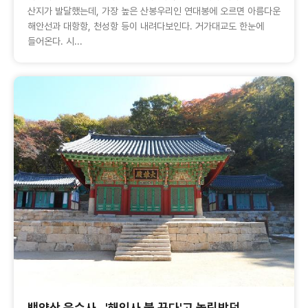
산지가 발달했는데, 가장 높은 산봉우리인 연대봉에 오르면 아름다운
해안선과 대항항, 천성항 등이 내려다보인다. 거가대교도 한눈에
들어온다. 시...
백양산 운수사...'해인사 불 끈다'고 놀림받던