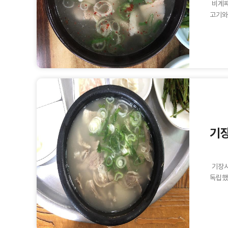
비계째
고기와
기장
기장시
독립했