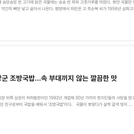
 숭덩숭덩 썬 고기에 맑은 국물에는 송송 썬 파와 고춧가루를 띄웠다. 뽀얀 국물만 
 약간의 뼈만 넣고 삶아서 나온다. 평양에서 피란온 고 최순복 씨가 1956년 삼화고무
군 조방국밥…속 부대끼지 않는 깔끔한 맛
장 뒤쪽 상권이 허허벌판이던 1992년 개업해 30년 가까이 현지인들의 사랑을 받
던 친구로부터 국밥을 배워서 '조방국밥'이다. 국물이 뽀얗다가 살짝 갈색 빛이 ...