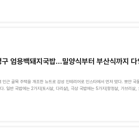
영구 엄용백돼지국밥…밀양식부터 부산식까지 다
 인근 골목 주택을 개조한 뉴트로 감성 인테리어로 인스타에서 먼저 떴다. 뽀얀 국물 
다. 일반 국밥에는 2가지(토시살, 다리살), 극상 국밥에는 5가지(항정살, 가브리살, 오