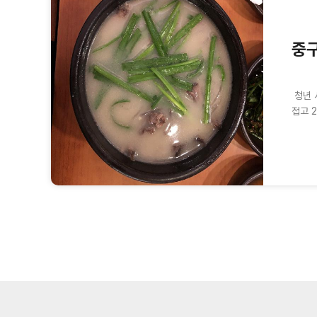
중구
청년 
접고 