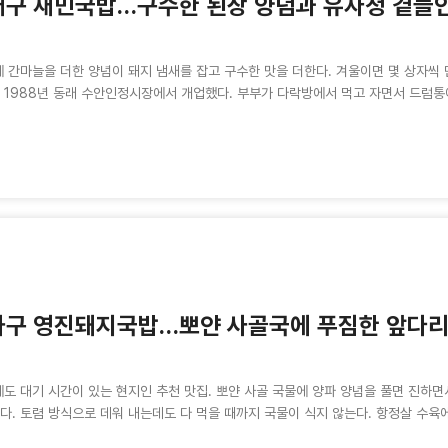
구 재민국밥…구수한 된장 양념과 유자청 곁들
 간마늘을 더한 양념이 돼지 냄새를 잡고 구수한 맛을 더한다. 겨울이면 몇 상자씩
 1988년 동래 수안인정시장에서 개업했다. 부부가 다락방에서 먹고 자면서 드럼통에
하구 영진돼지국밥…뽀얀 사골국에 푸짐한 앞다
도 대기 시간이 있는 현지인 추천 맛집. 뽀얀 사골 국물에 양파 양념을 풀면 진하면
다. 토렴 방식으로 데워 내는데도 다 먹을 때까지 국물이 식지 않는다. 항정살 수육에