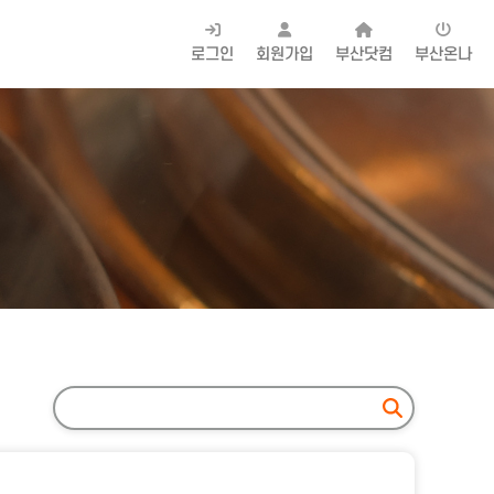
로그인
회원가입
부산닷컴
부산온나