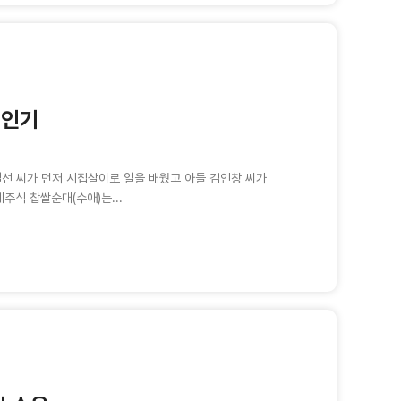
 인기
길선 씨가 먼저 시집살이로 일을 배웠고 아들 김인창 씨가
주식 찹쌀순대(수애)는...