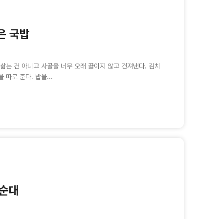
은 국밥
삶는 건 아니고 사골을 너무 오래 끓이지 않고 건져낸다. 김치
따로 준다. 밥을...
 순대