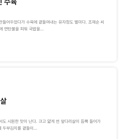
인 수육
 만들어두었다가 수육에 곁들여내는 유자청도 별미다. 조재순 씨
 연탄불을 피워 국밥을...
리살
서도 시원한 맛이 난다. 크고 얇게 썬 앞다리살이 듬뿍 들어가
 두부김치를 곁들이...