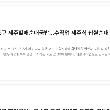
도구 제주할매순대국밥…수작업 제주식 찹쌀순대
 전 제주 출신 부부가 제주 사람 많은 영도 남항시장에 국밥집을 열었다. 며느리 홍
 그만두며 2대 부부 경영이 시작된 지도 곧 30여 년이다. 매일 수작업으로 만드는 제