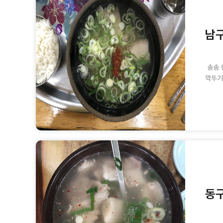
남구
송송 
깍두기
동