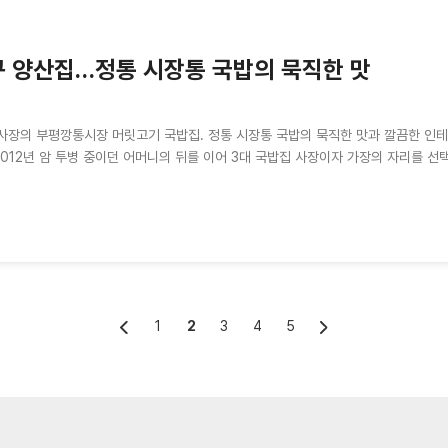
 양산집…정통 시장통 국밥의 묵직한 맛
사장의 부평깡통시장 머릿고기 국밥집. 정통 시장통 국밥의 묵직한 맛과 깔끔한 인테
2012년 암 투병 중이던 어머니의 뒤를 이어 3대 국밥집 사장이자 가장의 자리를 선택
1
2
3
4
5