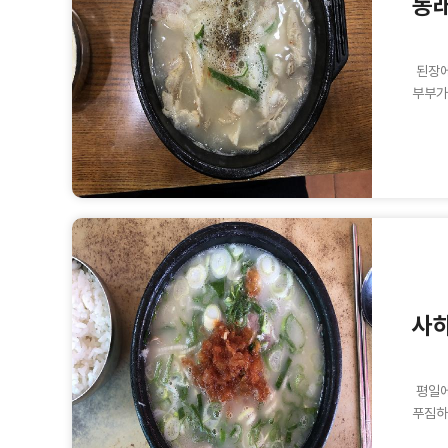
동래
된장에
부부가
사
평일에
푸짐하