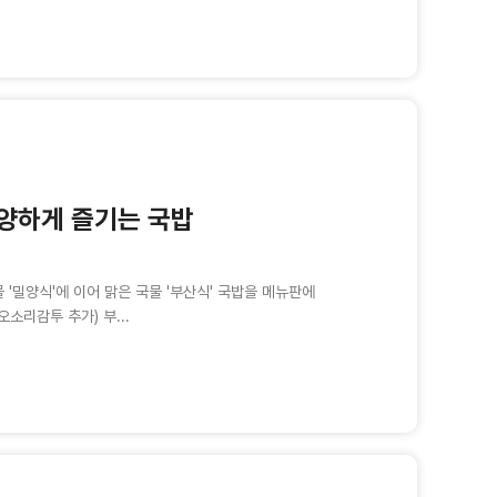
양하게 즐기는 국밥
'밀양식'에 이어 맑은 국물 '부산식' 국밥을 메뉴판에
소리감투 추가) 부...