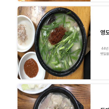
영
44년
뱃일을