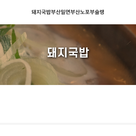
돼지국밥
부산밀면
부산노포
부슐랭
돼지국밥