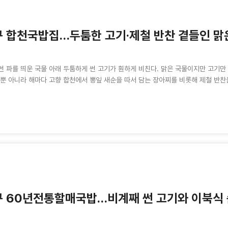
 합천국밥집…두툼한 고기·제철 반찬 곁들인 맑
썬 파를 띄운 국물 아래 두툼하게 썬 고기가 훤하게 비친다. 맑은 국물이지만 고기만 
뿐 아니라 해마다 고향 합천에서 뽕잎 새순을 따서 담는 장아찌를 비롯해 제철 반찬을 
구 60년전통할매국밥…비계째 썬 고기와 이북식