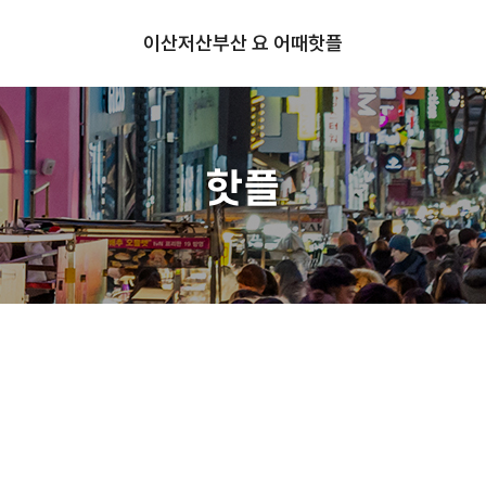
이산저산
부산 요 어때
핫플
핫플