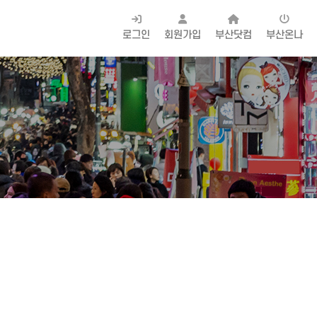
로그인
회원가입
부산닷컴
부산온나