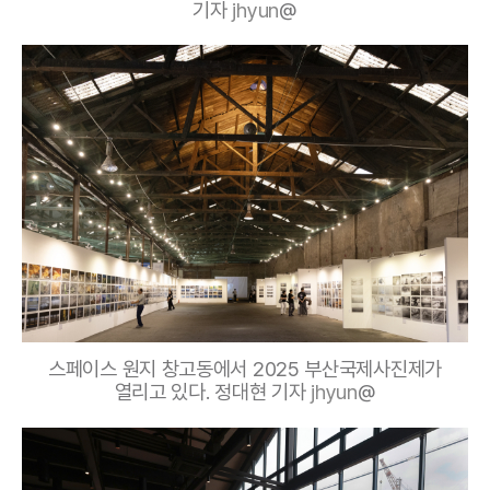
기자
jhyun
@
스페이스 원지 창고동에서 2025 부산국제사진제가
열리고 있다. 정대현 기자
jhyun
@