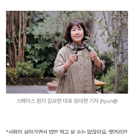
스페이스 원지 김보현 대표 정대현 기자
jhyun
@
“사람이 살아가면서 밥만 먹고 살 수는 없잖아요. 땟거리만