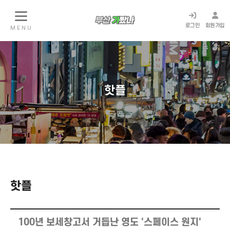
로그인
회원가입
M E N U
핫플
핫플
100년 보세창고서 거듭난 영도 '스페이스 원지'