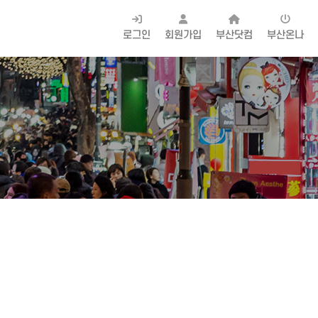
로그인
회원가입
부산닷컴
부산온나