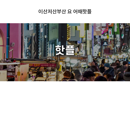
이산저산
부산 요 어때
핫플
핫플