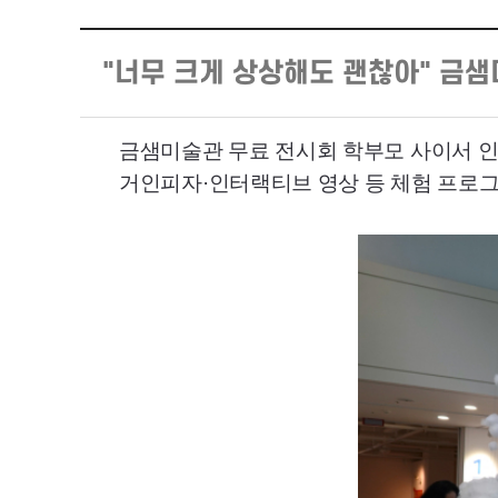
"너무 크게 상상해도 괜찮아" 금
금샘미술관 무료 전시회 학부모 사이서 
거인피자·인터랙티브 영상 등 체험 프로