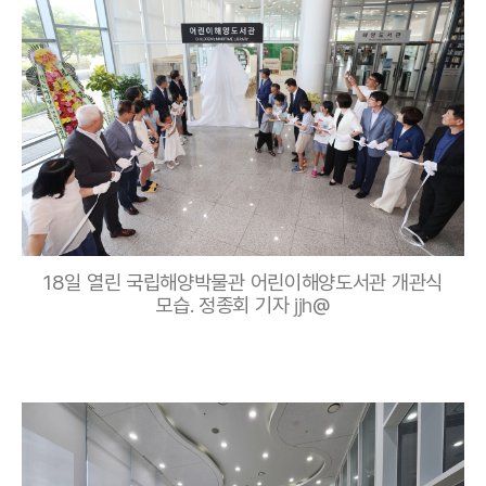
18일 열린 국립해양박물관 어린이해양도서관 개관식
모습. 정종회 기자
jjh
@