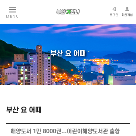
로그인
회원가입
M E N U
부산 요 어때
부산 요 어때
해양도서 1만 8000권...어린이해양도서관 출항