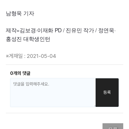
남형욱 기자
제작=김보경·이재화
PD
/ 진유민 작가 / 정연욱·
홍성진 대학생인턴
※게재일 : 2021-05-04
0개의 댓글