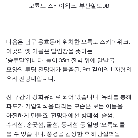
오륙도 스카이워크. 부산일보
DB
다음은 남구 용호동에 위치한 오륙도 스카이워크.
이곳의 옛 이름은 말안장을 뜻하는
'승두말'입니다. 높이 35m 절벽 위에 말발굽
모양의 투명 전망대가 돌출된, 9m 길이의 U자형의
유리 전망대입니다.
전 구간이 강화유리로 되어 있습니다. 유리를 통해
파도가 기암괴석을 때리는 모습은 보는 이들을
아찔하게 만들죠. 전망대에선 방패섬, 솔섬,
수리섬, 송곳섬, 굴섬, 등대섬 등 일명 '오륙도'를
볼 수 있습니다. 풍경을 감상한 후 해안절벽을