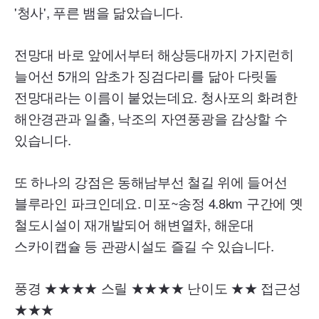
'청사
',
푸른 뱀을 닮았습니다.
전망대 바로 앞에서부터 해상등대까지 가지런히
늘어선 5개의 암초가 징검다리를 닮아 다릿돌
전망대라는 이름이 붙었는데요. 청사포의 화려한
해안경관과 일출, 낙조의 자연풍광을 감상할 수
있습니다.
또 하나의 강점은 동해남부선 철길 위에 들어선
블루라인 파크인데요. 미포~송정 4.8
km
구간에 옛
철도시설이 재개발되어 해변열차, 해운대
스카이캡슐 등 관광시설도 즐길 수 있습니다.
풍경 ★★★★ 스릴 ★★★★ 난이도 ★★ 접근성
★★★