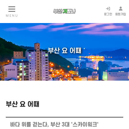
로그인
회원가입
M E N U
부산 요 어때
부산 요 어때
바다 위를 걷는다, 부산 3대 '스카이워크'