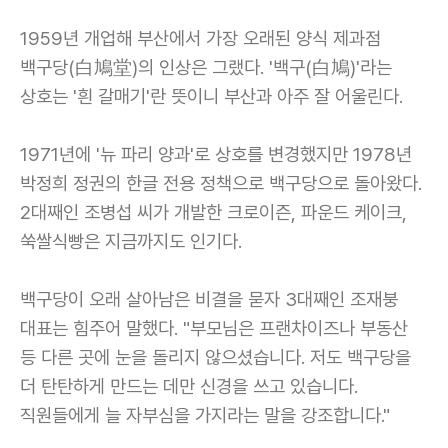
1959년 개업해 부산에서 가장 오래된 양식 제과점
백구당(白鳩堂)의 인상은 그랬다. '백구(白鳩)'라는
상호는 '흰 갈매기'란 뜻이니 부산과 아주 잘 어울린다.
1971년에 '뉴 파리 양과'로 상호를 변경했지만 1978년
박정희 정권의 한글 전용 정책으로 백구당으로 돌아왔다.
2대째인 조병섭 씨가 개발한 크로이즌, 파운드 케이크,
쑥쌀식빵은 지금까지도 인기다.
백구당이 오래 살아남은 비결을 묻자 3대째인 조재붕
대표는 힘주어 말했다. "부모님은 프랜차이즈나 부동산
등 다른 곳에 눈을 돌리지 않으셨습니다. 저도 백구당을
더 탄탄하게 만드는 데만 신경을 쓰고 있습니다.
직원들에게 늘 자부심을 가지라는 말을 강조합니다."