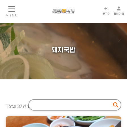
로그인
회원가입
M E N U
돼지국밥
Total 37건
1
페이지