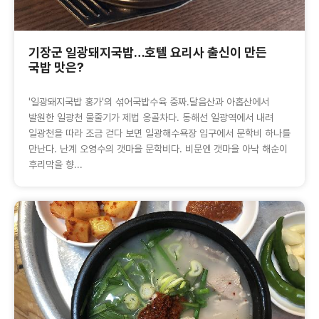
기장군 일광돼지국밥…호텔 요리사 출신이 만든
국밥 맛은?
'일광돼지국밥 홍가'의 섞어국밥수육 중짜.달음산과 아홉산에서
발원한 일광천 물줄기가 제법 옹골차다. 동해선 일광역에서 내려
일광천을 따라 조금 걷다 보면 일광해수욕장 입구에서 문학비 하나를
만난다. 난계 오영수의 갯마을 문학비다. 비문엔 갯마을 아낙 해순이
후리막을 향...