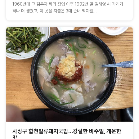
1960년대 고 김우자 씨의 창업 이후 1992년 딸 김해영 씨 가게가
하나 더 생겼고, 이 곳을 지금은 3대 손녀 백지원...
사상구 합천일류돼지국밥…강렬한 비주얼, 개운한
맛