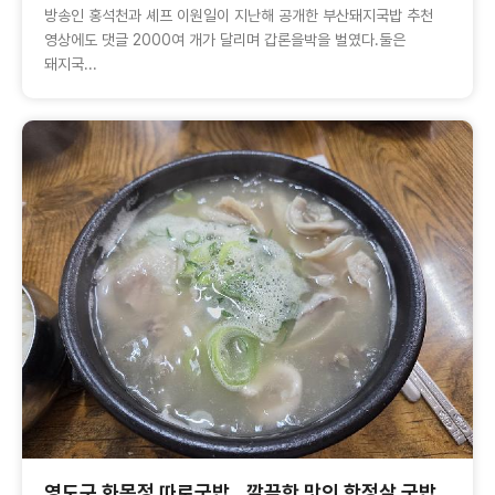
방송인 홍석천과 셰프 이원일이 지난해 공개한 부산돼지국밥 추천
영상에도 댓글 2000여 개가 달리며 갑론을박을 벌였다.둘은
돼지국...
영도구 화목정 따로국밥...깔끔한 맛의 항정살 국밥