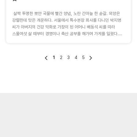
살짝 투명한 뽀얀 국물에 빨간 양념, 노란 간마늘 한 숟갈. 외양은
강렬한데 맛은 개운하다. 서울에서 특수분장 회사를 다니던 박지영
씨가 아버지의 건강 악화로 가장이 된 어머니 배동석 씨를 따라
스물여섯 살 때부터 경영이나 축산 공부를 해가며 가게를 일궜다....
1
2
3
4
5