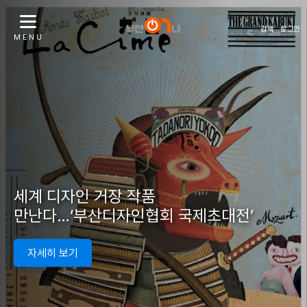
검색
로그인
M E N U
민주공원 ‘공원춤판 탈+춤’ 20년째 무대
‘밤바람 맞으며 듣는 세계적 오케스트라’
2026 부산국제영상음악제 개막
자세히 보기
자세히 보기
신세계 센텀시티서 4일부터 청년아트페어
세계 디자인 거장 작품
세계 콩쿠르에서 빛난 연주자들, 서부산으로
자세히 보기
만난다…‘부산디자인협회 국제초대전’
집결
자세히 보기
자세히 보기