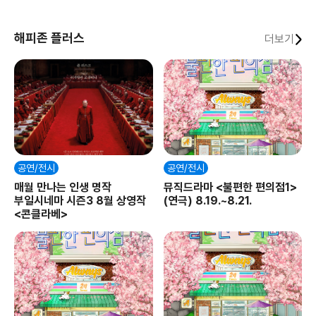
해피존 플러스
더보기
공연/전시
공연/전시
매월 만나는 인생 명작
뮤직드라마 <불편한 편의점1>
부일시네마 시즌3 8월 상영작
(연극) 8.19.~8.21.
<콘클라베>