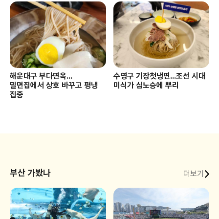
해운대구 부다면옥...
수영구 기장첫냉면...조선 시대
밀면집에서 상호 바꾸고 평냉
미식가 심노승에 뿌리
집중
부산 가봤나
더보기