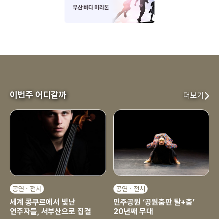
이번주 어디갈까
더보기
공연 · 전시
공연 · 전시
세계 콩쿠르에서 빛난
민주공원 ‘공원춤판 탈+춤’
연주자들, 서부산으로 집결
20년째 무대